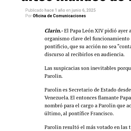
Publicado
hace 1 año
en
junio 6, 2025
Por
Oficina de Comunicaciones
Clarin.-
El Papa León XIV pidió ayer a
organismo clave del funcionamiento 
pontificio, que su acción no sea “co
discurso al recibirlos en audiencia.
Las suspicacias son inevitables porque
Parolin.
Parolin es Secretario de Estado desd
Venezuela. El entonces flamante Papa 
nombró para el cargo a Parolin que a
último, al pontífice Francisco.
Parolin resultó el más votado en las 