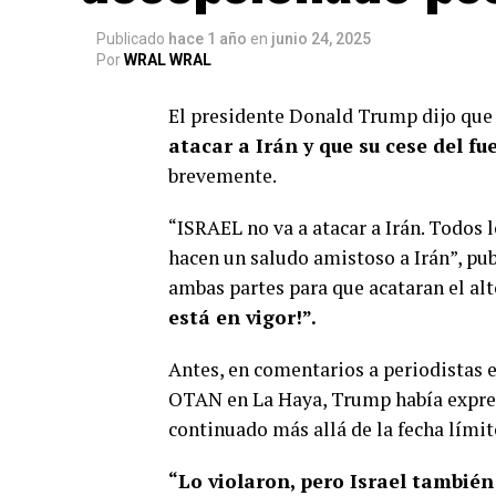
Publicado
hace 1 año
en
junio 24, 2025
Por
WRAL WRAL
El presidente Donald Trump dijo qu
atacar a Irán y que su cese del fu
brevemente.
“ISRAEL no va a atacar a Irán. Todos l
hacen un saludo amistoso a Irán”, pu
ambas partes para que acataran el alt
está en vigor!”.
Antes, en comentarios a periodistas e
OTAN en La Haya, Trump había expres
continuado más allá de la fecha límit
“Lo violaron, pero Israel también 