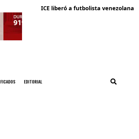
ICE liberó a futbolista venezolana con sol
La ciud
IFICADOS
EDITORIAL