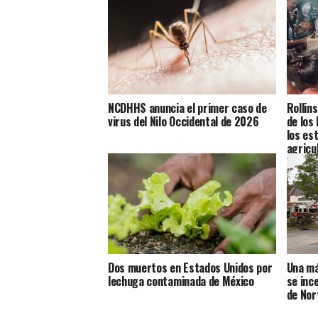
NCDHHS anuncia el primer caso de
Rollin
virus del Nilo Occidental de 2026
de los
los es
agricu
Dos muertos en Estados Unidos por
Una má
lechuga contaminada de México
se inc
de Nor