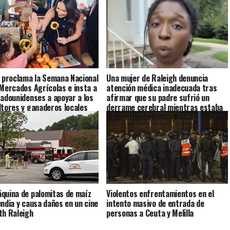
s proclama la Semana Nacional
Una mujer de Raleigh denuncia
 Mercados Agrícolas e insta a
atención médica inadecuada tras
tadounidenses a apoyar a los
afirmar que su padre sufrió un
ltores y ganaderos locales
derrame cerebral mientras estaba
bajo custodia del ICE
quina de palomitas de maíz
Violentos enfrentamientos en el
endia y causa daños en un cine
intento masivo de entrada de
th Raleigh
personas a Ceuta y Melilla