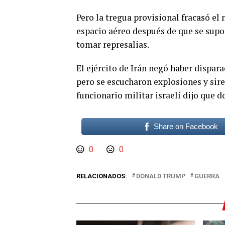
Pero la tregua provisional fracasó el 
espacio aéreo después de que se supon
tomar represalias.
El ejército de Irán negó haber dispar
pero se escucharon explosiones y sire
funcionario militar israelí dijo que d
Share on Facebook
0
0
RELACIONADOS:
DONALD TRUMP
GUERRA