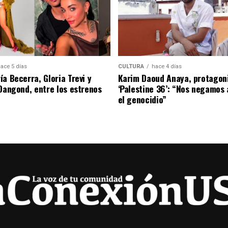
ace 5 días
CULTURA
hace 4 días
a Becerra, Gloria Trevi y
Karim Daoud Anaya, protagon
 Dangond, entre los estrenos
‘Palestine 36’: “Nos negamos 
el genocidio”