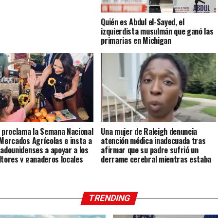
Quién es Abdul el-Sayed, el
izquierdista musulmán que ganó las
primarias en Michigan
s proclama la Semana Nacional
Una mujer de Raleigh denuncia
 Mercados Agrícolas e insta a
atención médica inadecuada tras
tadounidenses a apoyar a los
afirmar que su padre sufrió un
ltores y ganaderos locales
derrame cerebral mientras estaba
bajo custodia del ICE
TRENDING