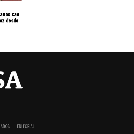
canos cae
ez desde
CADOS
EDITORIAL