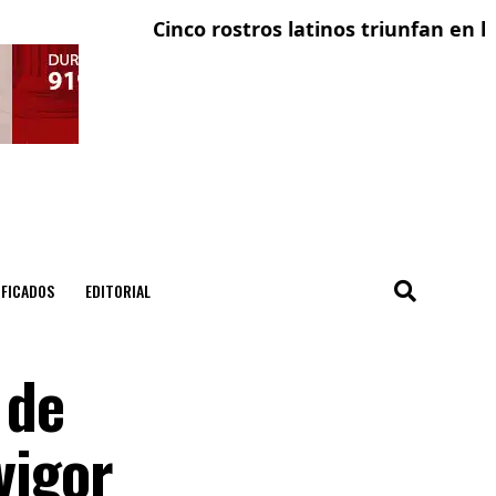
Cinco rostros latinos triunfan en la telev
El co
IFICADOS
EDITORIAL
 de
vigor