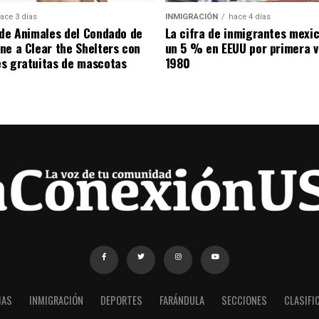
ace 3 días
INMIGRACIÓN
hace 4 días
 de Animales del Condado de
La cifra de inmigrantes mexi
ne a Clear the Shelters con
un 5 % en EEUU por primera v
s gratuitas de mascotas
1980
IAS
INMIGRACIÓN
DEPORTES
FARÁNDULA
SECCIONES
CLASIFI