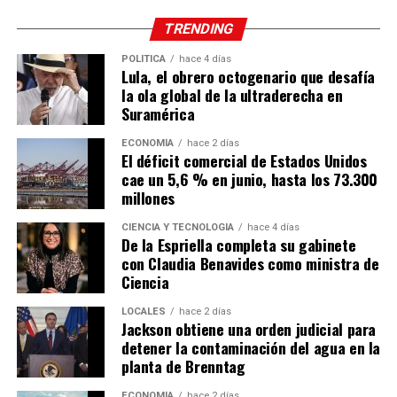
TRENDING
POLÍTICA
hace 4 días
Lula, el obrero octogenario que desafía
la ola global de la ultraderecha en
Suramérica
ECONOMÍA
hace 2 días
El déficit comercial de Estados Unidos
cae un 5,6 % en junio, hasta los 73.300
millones
CIENCIA Y TECNOLOGÍA
hace 4 días
De la Espriella completa su gabinete
con Claudia Benavides como ministra de
Ciencia
LOCALES
hace 2 días
Jackson obtiene una orden judicial para
detener la contaminación del agua en la
planta de Brenntag
ECONOMÍA
hace 2 días