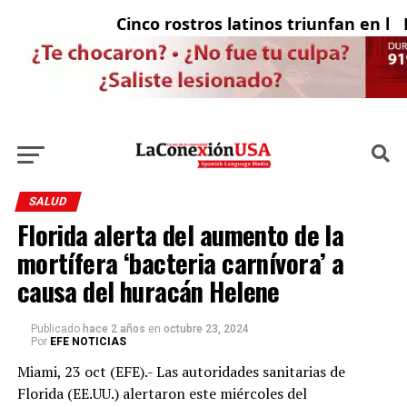
Cinco rostros latinos triunfan en la te
El 
SALUD
Florida alerta del aumento de la
mortífera ‘bacteria carnívora’ a
causa del huracán Helene
Publicado
hace 2 años
en
octubre 23, 2024
Por
EFE NOTICIAS
Miami, 23 oct (EFE).- Las autoridades sanitarias de
Florida (EE.UU.) alertaron este miércoles del