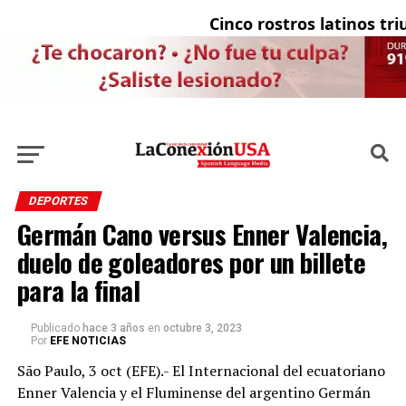
Cinco rostros latinos triun
DEPORTES
Germán Cano versus Enner Valencia,
duelo de goleadores por un billete
para la final
Publicado
hace 3 años
en
octubre 3, 2023
Por
EFE NOTICIAS
São Paulo, 3 oct (EFE).- El Internacional del ecuatoriano
Enner Valencia y el Fluminense del argentino Germán