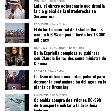
POLÍTICA
hace 4 días
Lula, el obrero octogenario que desafía
la ola global de la ultraderecha en
Suramérica
ECONOMÍA
hace 2 días
El déficit comercial de Estados Unidos
cae un 5,6 % en junio, hasta los 73.300
millones
CIENCIA Y TECNOLOGÍA
hace 4 días
De la Espriella completa su gabinete
con Claudia Benavides como ministra de
Ciencia
LOCALES
hace 2 días
Jackson obtiene una orden judicial para
detener la contaminación del agua en la
planta de Brenntag
ECONOMÍA
hace 2 días
Colombia compra dos aviones KC-390
de transporte militar a la brasileña
Embraer