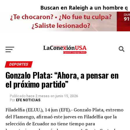
Buscan en Raleigh a un hombre qu
A
DEPORTES
Gonzalo Plata: “Ahora, a pensar en
el próximo partido”
Publicado
hace 2 meses
en
junio 15, 2026
Por
EFE NOTICIAS
Filadelfia (EE.UU.), 14 jun (EFE).- Gonzalo Plata, extremo
del Flamengo, afirmaó este jueves en Filadelfia que la
selección de Ecuador no tiene tiempo para