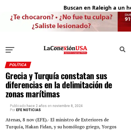
Buscan en Raleigh a un ho
POLÍTICA
Grecia y Turquía constatan sus
diferencias en la delimitación de
zonas marítimas
Publicado
hace 2 años
en
noviembre 8, 2024
Por
EFE NOTICIAS
Atenas, 8 nov (EFE).- El ministro de Exteriores de
Turquía, Hakan Fidan, y su homólogo griego, Yorgos