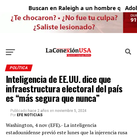
Buscan en Raleigh a un hombre que fue
Adoles
POLÍTICA
Inteligencia de EE.UU. dice que
infraestructura electoral del país
es “más segura que nunca”
Publicado
hace 2 años
en
noviembre 5, 2024
Por
EFE NOTICIAS
Washington, 4 nov (EFE).- La inteligencia
estadounidense previó este lunes que la injerencia rusa