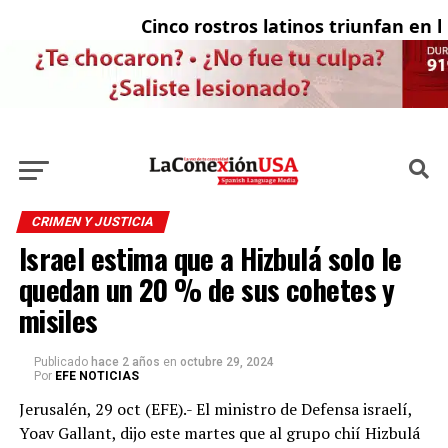
Cinco rostros latinos triunfan en la 
E
CRIMEN Y JUSTICIA
Israel estima que a Hizbulá solo le
quedan un 20 % de sus cohetes y
misiles
Publicado
hace 2 años
en
octubre 29, 2024
Por
EFE NOTICIAS
Jerusalén, 29 oct (EFE).- El ministro de Defensa israelí,
Yoav Gallant, dijo este martes que al grupo chií Hizbulá