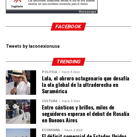
Horoscopo
FACEBOOK
Tweets by laconexionusa
TRENDING
POLÍTICA
hace 4 días
Lula, el obrero octogenario que desafía
la ola global de la ultraderecha en
Suramérica
CULTURA
hace 5 días
Entre cánticos y brillos, miles de
seguidores esperan el debut de Rosalía
en Buenos Aires
ECONOMÍA
hace 2 días
El déficit comercial de Estados Unidos