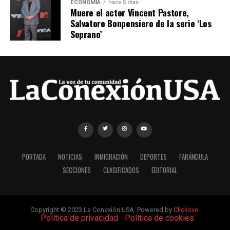
ECONOMÍA
hace 5 días
Muere el actor Vincent Pastore,
Salvatore Bonpensiero de la serie ‘Los
Soprano’
PORTADA
NOTICIAS
INMIGRACIÓN
DEPORTES
FARÁNDULA
SECCIONES
CLASIFICADOS
EDITORIAL
Copyright © 2023 La Conexión USA. Powered by
Clickove
.
|
Política de privacidad
|
Política de cookies