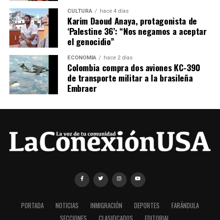
CULTURA
hace 4 días
Karim Daoud Anaya, protagonista de
‘Palestine 36’: “Nos negamos a aceptar
el genocidio”
ECONOMÍA
hace 2 días
Colombia compra dos aviones KC-390
de transporte militar a la brasileña
Embraer
PORTADA
NOTICIAS
INMIGRACIÓN
DEPORTES
FARÁNDULA
SECCIONES
CLASIFICADOS
EDITORIAL