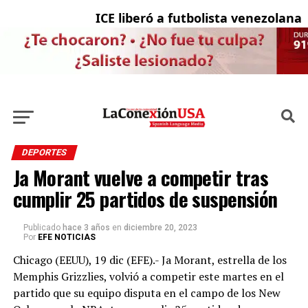
ICE liberó a futbolista venezolana c
L
DEPORTES
Ja Morant vuelve a competir tras
cumplir 25 partidos de suspensión
Publicado
hace 3 años
en
diciembre 20, 2023
Por
EFE NOTICIAS
Chicago (EEUU), 19 dic (EFE).- Ja Morant, estrella de los
Memphis Grizzlies, volvió a competir este martes en el
partido que su equipo disputa en el campo de los New