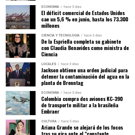
ECONOMÍA
hace 3 días
El déficit comercial de Estados Unidos
cae un 5,6 % en junio, hasta los 73.300
millones
CIENCIA Y TECNOLOGÍA
hace 5 días
De la Espriella completa su gabinete
con Claudia Benavides como ministra de
Ciencia
LOCALES
hace 3 días
Jackson obtiene una orden judicial para
detener la contaminación del agua en la
planta de Brenntag
ECONOMÍA
hace 3 días
Colombia compra dos aviones KC-390
de transporte militar a la brasileña
Embraer
CULTURA
hace 5 días
Ariana Grande se alejará de los focos
tras su gira ante el “constante