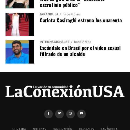
escrutinio público”
FARÁNDULA
hace 4 días
Carlota Casiraghi estrena los cuarenta
INTERNACIONALES
hace 2 días
Escándalo en Brasil por el video sexual
filtrado de un alcalde
PORTADA
NOTICIAS
INMIGRACIÓN
DEPORTES
FARÁNDULA