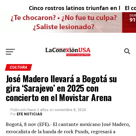
Cinco rostros latinos triunfan en la telev
El con
CULTURA
José Madero llevará a Bogotá su
gira ‘Sarajevo’ en 2025 con
concierto en el Movistar Arena
Publicado
hace 2 años
en
noviembre 8, 2024
Por
EFE NOTICIAS
Bogotá, 8 nov (EFE).- El cantante mexicano José Madero,
exvocalista de la banda de rock Pxndx, regresará a