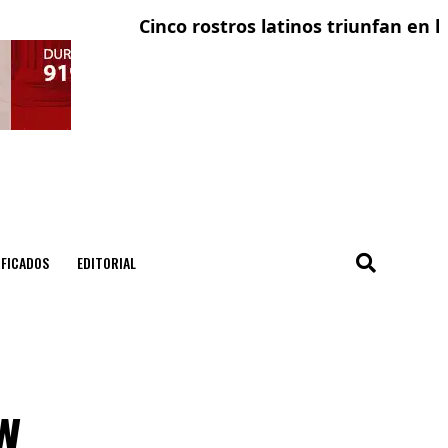
Cinco rostros latinos triunfan en la telev
El con
IFICADOS
EDITORIAL
w