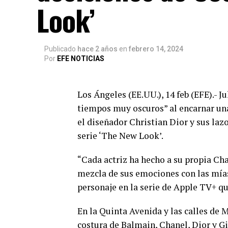
Look’
Publicado
hace 2 años
en
febrero 14, 2024
Por
EFE NOTICIAS
Los Ángeles (EE.UU.), 14 feb (EFE).- 
tiempos muy oscuros” al encarnar un
el diseñador Christian Dior y sus laz
serie ‘The New Look’.
“Cada actriz ha hecho a su propia Cha
mezcla de sus emociones con las mías
personaje en la serie de Apple TV+ qu
En la Quinta Avenida y las calles de 
costura de Balmain, Chanel, Dior y Gi