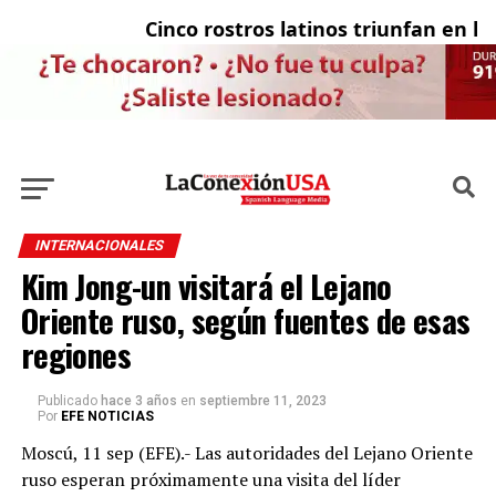
Cinco rostros latinos triunfan en la t
El
INTERNACIONALES
Kim Jong-un visitará el Lejano
Oriente ruso, según fuentes de esas
regiones
Publicado
hace 3 años
en
septiembre 11, 2023
Por
EFE NOTICIAS
Moscú, 11 sep (EFE).- Las autoridades del Lejano Oriente
ruso esperan próximamente una visita del líder