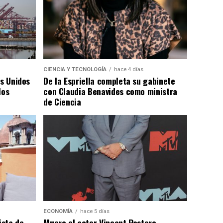
CIENCIA Y TECNOLOGÍA
hace 4 días
os Unidos
De la Espriella completa su gabinete
los
con Claudia Benavides como ministra
de Ciencia
ECONOMÍA
hace 5 días
ista de
Muere el actor Vincent Pastore,