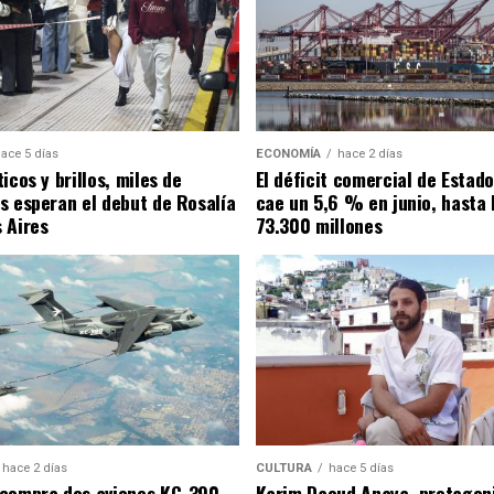
ace 5 días
ECONOMÍA
hace 2 días
icos y brillos, miles de
El déficit comercial de Estad
s esperan el debut de Rosalía
cae un 5,6 % en junio, hasta 
 Aires
73.300 millones
hace 2 días
CULTURA
hace 5 días
compra dos aviones KC-390
Karim Daoud Anaya, protagon