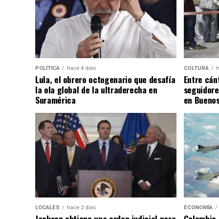
POLÍTICA
hace 4 días
CULTURA
h
Lula, el obrero octogenario que desafía
Entre cánt
la ola global de la ultraderecha en
seguidore
Suramérica
en Buenos
LOCALES
hace 2 días
ECONOMÍA
Jackson obtiene una orden judicial para
Colombia 