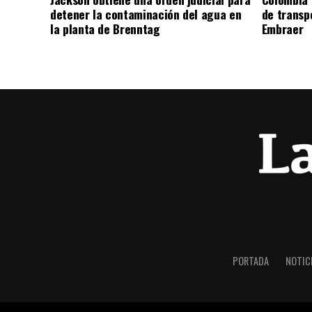
detener la contaminación del agua en
de transpo
la planta de Brenntag
Embraer
PORTADA
NOTIC