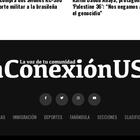
rte militar a la brasileña
‘Palestine 36’: “Nos negamos 
el genocidio”
IAS
INMIGRACIÓN
DEPORTES
FARÁNDULA
SECCIONES
CLASIFI