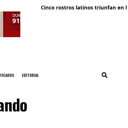
Cinco rostros latinos triunfan en la tele
El co
IFICADOS
EDITORIAL
mando