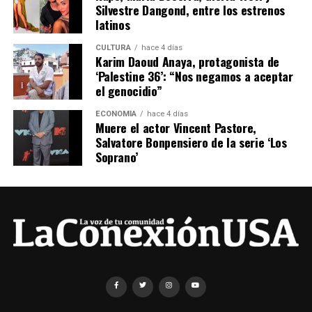
Silvestre Dangond, entre los estrenos
latinos
CULTURA
hace 4 días
Karim Daoud Anaya, protagonista de
‘Palestine 36’: “Nos negamos a aceptar
el genocidio”
ECONOMÍA
hace 4 días
Muere el actor Vincent Pastore,
Salvatore Bonpensiero de la serie ‘Los
Soprano’