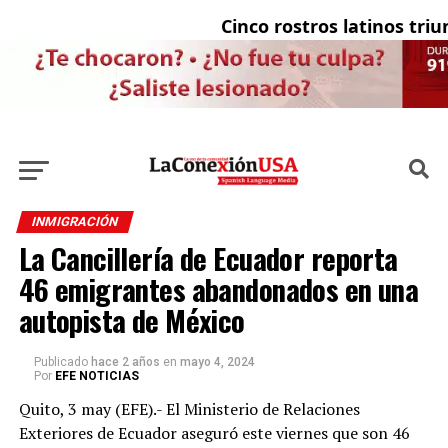
Cinco rostros latinos triunf
INMIGRACIÓN
La Cancillería de Ecuador reporta
46 emigrantes abandonados en una
autopista de México
Publicado
hace 2 años
en
mayo 4, 2024
Por
EFE NOTICIAS
Quito, 3 may (EFE).- El Ministerio de Relaciones
Exteriores de Ecuador aseguró este viernes que son 46