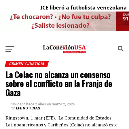
ICE liberó a futbolista venezolana c
L
CRIMEN Y JUSTICIA
La Celac no alcanza un consenso
sobre el conflicto en la Franja de
Gaza
Publicado
hace 2 años
en
marzo 2, 2024
Por
EFE NOTICIAS
Kingstown, 1 mar (EFE).- La Comunidad de Estados
Latinoamericanos y Caribeños (Celac) no alcanzó este