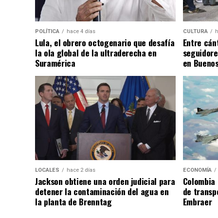
POLÍTICA
hace 4 días
CULTURA
h
Lula, el obrero octogenario que desafía
Entre cánt
la ola global de la ultraderecha en
seguidore
Suramérica
en Buenos
LOCALES
hace 2 días
ECONOMÍA
Jackson obtiene una orden judicial para
Colombia 
detener la contaminación del agua en
de transpo
la planta de Brenntag
Embraer