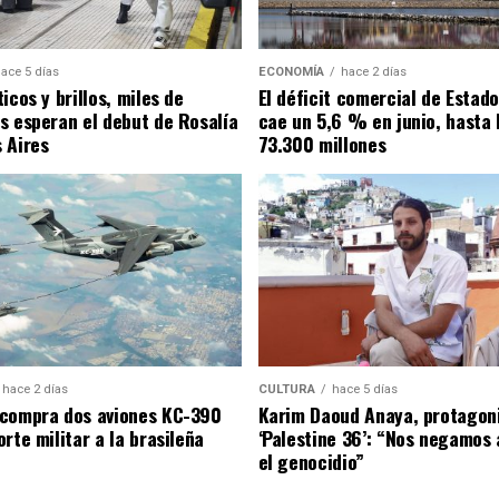
ace 5 días
ECONOMÍA
hace 2 días
icos y brillos, miles de
El déficit comercial de Estad
s esperan el debut de Rosalía
cae un 5,6 % en junio, hasta 
 Aires
73.300 millones
hace 2 días
CULTURA
hace 5 días
compra dos aviones KC-390
Karim Daoud Anaya, protagon
rte militar a la brasileña
‘Palestine 36’: “Nos negamos 
el genocidio”