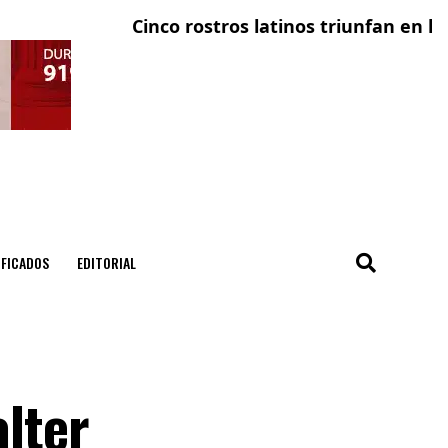
Cinco rostros latinos triunfan en la tele
El co
IFICADOS
EDITORIAL
alter