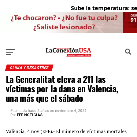
Sube la temperatura: se e
CLIMA Y DESASTRES
La Generalitat eleva a 211 las
víctimas por la dana en Valencia,
una más que el sábado
Publicado
hace 2 años
en
noviembre 4, 2024
Por
EFE NOTICIAS
València, 4 nov (EFE).- El número de víctimas mortales