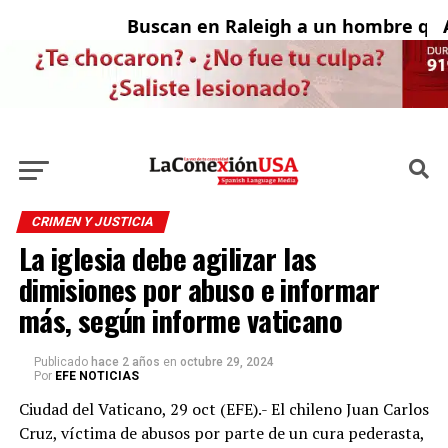
Buscan en Raleigh a un hombre que 
Ad
CRIMEN Y JUSTICIA
La iglesia debe agilizar las
dimisiones por abuso e informar
más, según informe vaticano
Publicado
hace 2 años
en
octubre 29, 2024
Por
EFE NOTICIAS
Ciudad del Vaticano, 29 oct (EFE).- El chileno Juan Carlos
Cruz, víctima de abusos por parte de un cura pederasta,