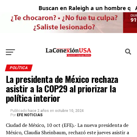
Buscan en Raleigh a un hombre que 
Ado
POLÍTICA
La presidenta de México rechaza
asistir a la COP29 al priorizar la
política interior
Publicado
hace 2 años
en
octubre 10, 2024
Por
EFE NOTICIAS
Ciudad de México, 10 oct (EFE).- La nueva presidenta de
México, Claudia Sheinbaum, rechazó este jueves asistir a