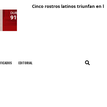
Cinco rostros latinos triunfan en la televis
El cond
IFICADOS
EDITORIAL