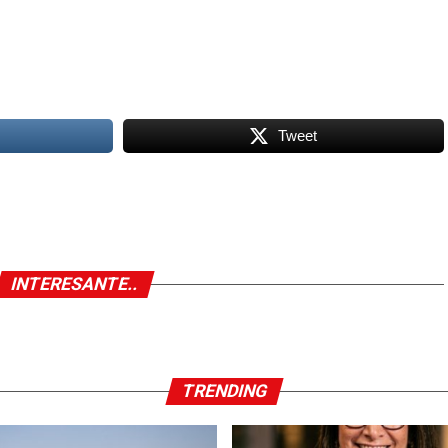
Tweet
INTERESANTE..
TRENDING