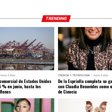
TRENDING
hace 2 días
CIENCIA Y TECNOLOGÍA
hace 4 días
t comercial de Estados Unidos
De la Espriella completa su g
6 % en junio, hasta los
con Claudia Benavides como m
llones
de Ciencia