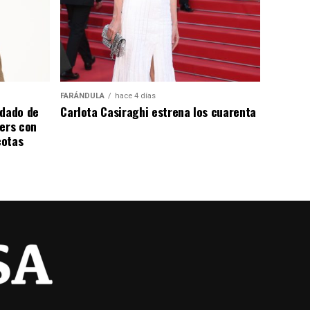
FARÁNDULA
hace 4 días
ndado de
Carlota Casiraghi estrena los cuarenta
ters con
cotas