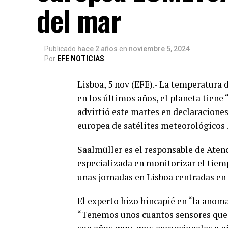
del mar
Publicado
hace 2 años
en
noviembre 5, 2024
Por
EFE NOTICIAS
Lisboa, 5 nov (EFE).- La temperatura 
en los últimos años, el planeta tiene 
advirtió este martes en declaraciones
europea de satélites meteorológico
Saalmüller es el responsable de Atenc
especializada en monitorizar el tiem
unas jornadas en Lisboa centradas en
El experto hizo hincapié en “la anoma
“Tenemos unos cuantos sensores que cu