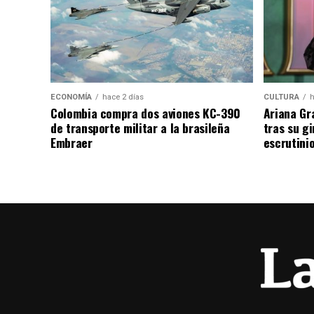
ECONOMÍA
hace 2 días
CULTURA
h
Colombia compra dos aviones KC-390
Ariana Gr
de transporte militar a la brasileña
tras su g
Embraer
escrutini