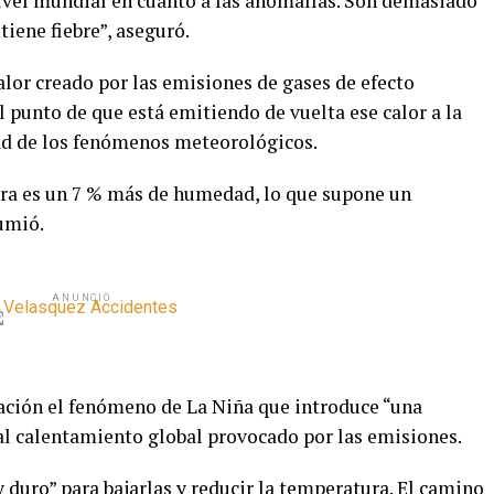
ivel mundial en cuanto a las anomalías. Son demasiado
 tiene fiebre”, aseguró.
alor creado por las emisiones de gases de efecto
l punto de que está emitiendo de vuelta ese calor a la
dad de los fenómenos meteorológicos.
era es un 7 % más de humedad, lo que supone un
sumió.
ANUNCIO
ación el fenómeno de La Niña que introduce “una
 al calentamiento global provocado por las emisiones.
y duro” para bajarlas y reducir la temperatura. El camino