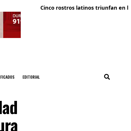
Cinco rostros latinos triunfan en la telev
El co
IFICADOS
EDITORIAL
dad
ura