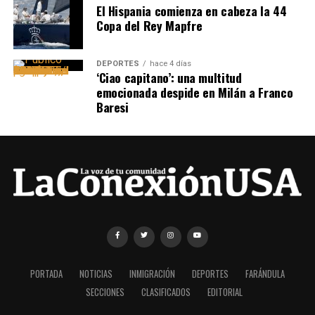
El Hispania comienza en cabeza la 44
Copa del Rey Mapfre
DEPORTES
hace 4 días
‘Ciao capitano’: una multitud
emocionada despide en Milán a Franco
Baresi
PORTADA
NOTICIAS
INMIGRACIÓN
DEPORTES
FARÁNDULA
SECCIONES
CLASIFICADOS
EDITORIAL