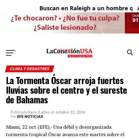
Buscan en Raleigh a un hombre que 
Ad
CLIMA Y DESASTRES
La Tormenta Óscar arroja fuertes
lluvias sobre el centro y el sureste
de Bahamas
Publicado
hace 2 años
en
octubre 22, 2024
Por
EFE NOTICIAS
Miami, 22 oct (EFE).- Una débil y desorganizada
tormenta tropical Óscar avanza este martes sobre el