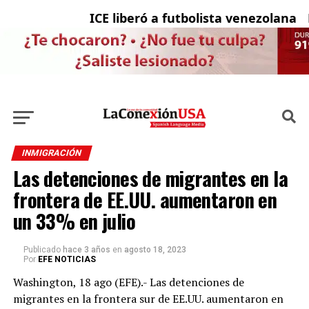
ICE liberó a futbolista venezolana con
La
INMIGRACIÓN
Las detenciones de migrantes en la
frontera de EE.UU. aumentaron en
un 33% en julio
Publicado
hace 3 años
en
agosto 18, 2023
Por
EFE NOTICIAS
Washington, 18 ago (EFE).- Las detenciones de
migrantes en la frontera sur de EE.UU. aumentaron en