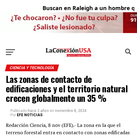
Buscan en Raleigh a un hombre que
A
CIENCIA Y TECNOLOGÍA
Las zonas de contacto de
edificaciones y el territorio natural
crecen globalmente un 35 %
Publicado
hace 2 años
en
noviembre 8, 2024
Por
EFE NOTICIAS
Redacción Ciencia, 8 nov (EFE).- La zona en la que el
terreno forestal entra en contacto con zonas edificadas