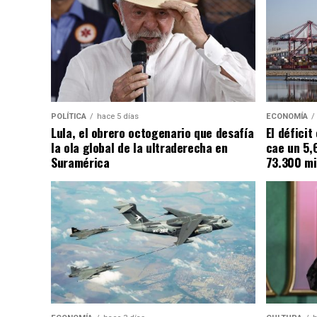
POLÍTICA
hace 5 días
ECONOMÍA
Lula, el obrero octogenario que desafía
El défici
la ola global de la ultraderecha en
cae un 5,
Suramérica
73.300 mi