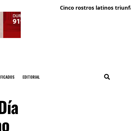
Cinco rostros latinos triunfan en l
IFICADOS
EDITORIAL
Día
mo