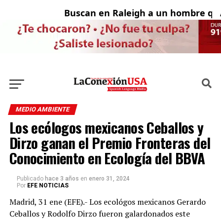
Buscan en Raleigh a un hombre que 
Ado
MEDIO AMBIENTE
Los ecólogos mexicanos Ceballos y
Dirzo ganan el Premio Fronteras del
Conocimiento en Ecología del BBVA
Publicado
hace 3 años
en
enero 31, 2024
Por
EFE NOTICIAS
Madrid, 31 ene (EFE).- Los ecológos mexicanos Gerardo
Ceballos y Rodolfo Dirzo fueron galardonados este