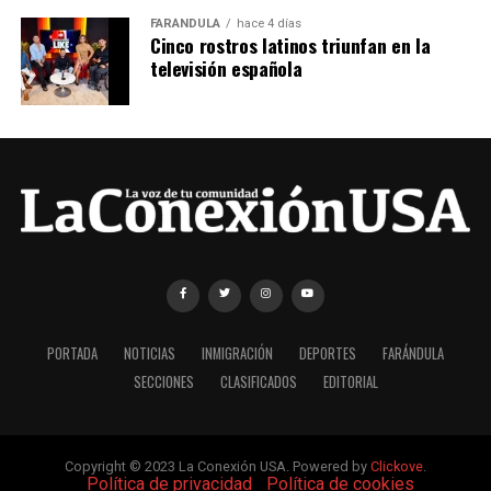
FARÁNDULA
hace 4 días
Cinco rostros latinos triunfan en la
televisión española
PORTADA
NOTICIAS
INMIGRACIÓN
DEPORTES
FARÁNDULA
SECCIONES
CLASIFICADOS
EDITORIAL
Copyright © 2023 La Conexión USA. Powered by
Clickove
.
|
Política de privacidad
|
Política de cookies