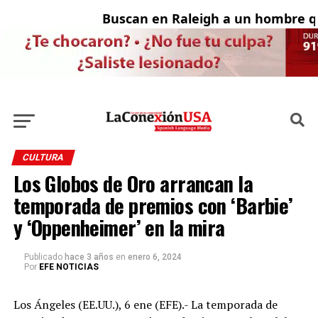
Buscan en Raleigh a un hombre que
A
CULTURA
Los Globos de Oro arrancan la
temporada de premios con ‘Barbie’
y ‘Oppenheimer’ en la mira
Publicado
hace 3 años
en
enero 6, 2024
Por
EFE NOTICIAS
Los Ángeles (EE.UU.), 6 ene (EFE).- La temporada de