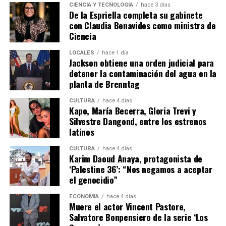
CIENCIA Y TECNOLOGÍA
hace 3 días
De la Espriella completa su gabinete
con Claudia Benavides como ministra de
Ciencia
LOCALES
hace 1 día
Jackson obtiene una orden judicial para
detener la contaminación del agua en la
planta de Brenntag
CULTURA
hace 4 días
Kapo, María Becerra, Gloria Trevi y
Silvestre Dangond, entre los estrenos
latinos
CULTURA
hace 4 días
Karim Daoud Anaya, protagonista de
‘Palestine 36’: “Nos negamos a aceptar
el genocidio”
ECONOMÍA
hace 4 días
Muere el actor Vincent Pastore,
Salvatore Bonpensiero de la serie ‘Los