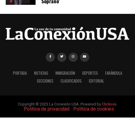
Soprano’
PORTADA
NOTICIAS
INMIGRACIÓN
DEPORTES
FARÁNDULA
SECCIONES
CLASIFICADOS
EDITORIAL
Copyright © 2023 La Conexión USA. Powered by
Clickove
.
|
Política de privacidad
|
Política de cookies