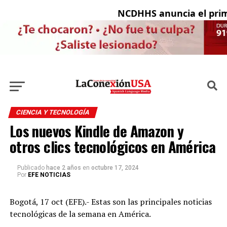
NCDHHS anuncia el primer ca
CIENCIA Y TECNOLOGÍA
Los nuevos Kindle de Amazon y
otros clics tecnológicos en América
Publicado
hace 2 años
en
octubre 17, 2024
Por
EFE NOTICIAS
Bogotá, 17 oct (EFE).- Estas son las principales noticias
tecnológicas de la semana en América.