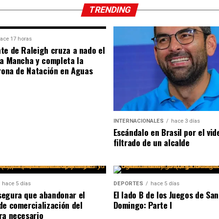
TRENDING
ace 17 horas
te de Raleigh cruza a nado el
la Mancha y completa la
orona de Natación en Aguas
INTERNACIONALES
hace 3 días
Escándalo en Brasil por el vid
filtrado de un alcalde
hace 5 días
DEPORTES
hace 5 días
egura que abandonar el
El lado B de los Juegos de San
de comercialización del
Domingo: Parte I
ra necesario