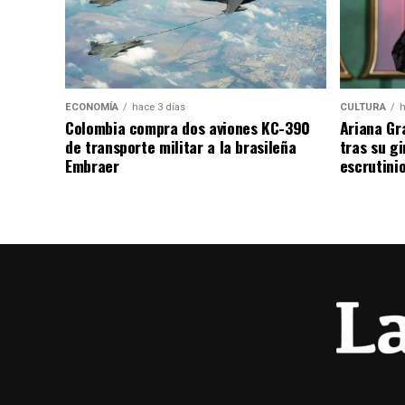
ECONOMÍA
hace 3 días
CULTURA
h
Colombia compra dos aviones KC-390
Ariana Gr
de transporte militar a la brasileña
tras su g
Embraer
escrutini