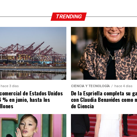
TRENDING
hace 3 días
CIENCIA Y TECNOLOGÍA
hace 4 días
t comercial de Estados Unidos
De la Espriella completa su g
6 % en junio, hasta los
con Claudia Benavides como m
llones
de Ciencia