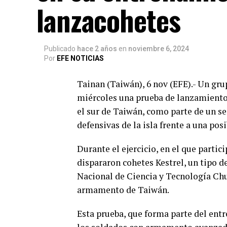
lanzacohetes
Publicado
hace 2 años
en
noviembre 6, 2024
Por
EFE NOTICIAS
Tainan (Taiwán), 6 nov (EFE).- Un gru
miércoles una prueba de lanzamiento 
el sur de Taiwán, como parte de un se
defensivas de la isla frente a una pos
Durante el ejercicio, en el que partic
dispararon cohetes Kestrel, un tipo d
Nacional de Ciencia y Tecnología Chu
armamento de Taiwán.
Esta prueba, que forma parte del entr