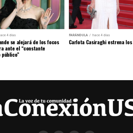
ace 4 días
FARÁNDULA
hace 4 días
ande se alejará de los focos
Carlota Casiraghi estrena los
ira ante el “constante
o público”