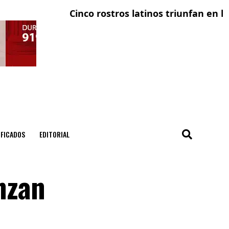
Cinco rostros latinos triunfan en la telev
El con
IFICADOS
EDITORIAL
anzan