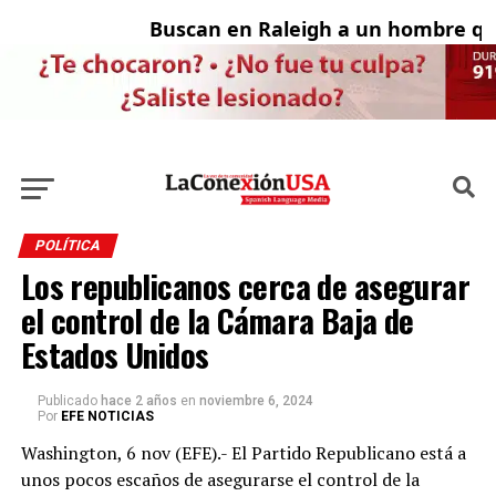
Buscan en Raleigh a un hombre que
Ad
POLÍTICA
Los republicanos cerca de asegurar
el control de la Cámara Baja de
Estados Unidos
Publicado
hace 2 años
en
noviembre 6, 2024
Por
EFE NOTICIAS
Washington, 6 nov (EFE).- El Partido Republicano está a
unos pocos escaños de asegurarse el control de la