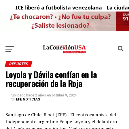
ICE liberó a futbolista venezolana con solicit
La ciudad y
DEPORTES
Loyola y Dávila confían en la
recuperación de la Roja
Publicado
hace 2 años
en
octubre 9, 2024
Por
EFE NOTICIAS
Santiago de Chile, 8 oct (EFE).- El centrocampista del
Independiente argentino Felipe Loyola y el delantero
del América mexicano Víctor Dávila expresaron este