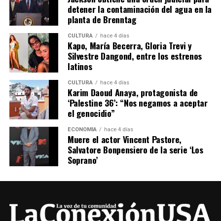
detener la contaminación del agua en la
planta de Brenntag
CULTURA
hace 4 días
Kapo, María Becerra, Gloria Trevi y
Silvestre Dangond, entre los estrenos
latinos
CULTURA
hace 4 días
Karim Daoud Anaya, protagonista de
‘Palestine 36’: “Nos negamos a aceptar
el genocidio”
ECONOMÍA
hace 4 días
Muere el actor Vincent Pastore,
Salvatore Bonpensiero de la serie ‘Los
Soprano’