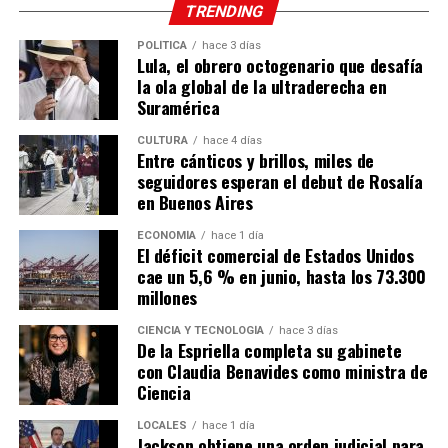
TRENDING
POLÍTICA
hace 3 días
Lula, el obrero octogenario que desafía
la ola global de la ultraderecha en
Suramérica
CULTURA
hace 4 días
Entre cánticos y brillos, miles de
seguidores esperan el debut de Rosalía
en Buenos Aires
ECONOMÍA
hace 1 día
El déficit comercial de Estados Unidos
cae un 5,6 % en junio, hasta los 73.300
millones
CIENCIA Y TECNOLOGÍA
hace 3 días
De la Espriella completa su gabinete
con Claudia Benavides como ministra de
Ciencia
LOCALES
hace 1 día
Jackson obtiene una orden judicial para