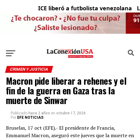
ICE liberó a futbolista venezolana con
La 
CRIMEN Y JUSTICIA
Macron pide liberar a rehenes y el
fin de la guerra en Gaza tras la
muerte de Sinwar
Publicado
hace 2 años
en
octubre 17, 2024
Por
EFE NOTICIAS
Bruselas, 17 oct (EFE).- El presidente de Francia,
Emmanuel Macron, aseguró este jueves que la muerte en