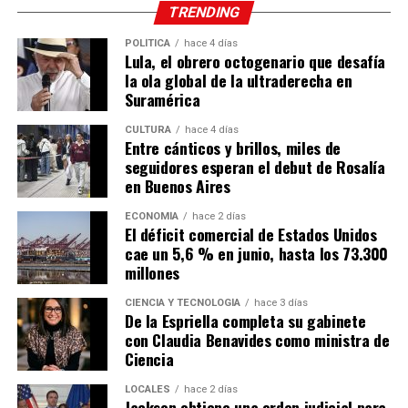
TRENDING
POLÍTICA
hace 4 días
Lula, el obrero octogenario que desafía
la ola global de la ultraderecha en
Suramérica
CULTURA
hace 4 días
Entre cánticos y brillos, miles de
seguidores esperan el debut de Rosalía
en Buenos Aires
ECONOMÍA
hace 2 días
El déficit comercial de Estados Unidos
cae un 5,6 % en junio, hasta los 73.300
millones
CIENCIA Y TECNOLOGÍA
hace 3 días
De la Espriella completa su gabinete
con Claudia Benavides como ministra de
Ciencia
LOCALES
hace 2 días
Jackson obtiene una orden judicial para