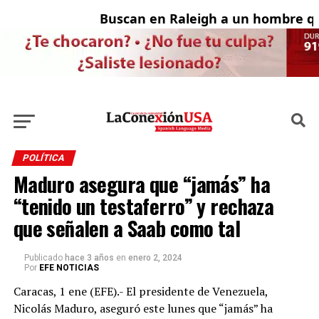
Buscan en Raleigh a un hombre qu
A
POLÍTICA
Maduro asegura que “jamás” ha
“tenido un testaferro” y rechaza
que señalen a Saab como tal
Publicado
hace 3 años
en
enero 2, 2024
Por
EFE NOTICIAS
Caracas, 1 ene (EFE).- El presidente de Venezuela,
Nicolás Maduro, aseguró este lunes que “jamás” ha