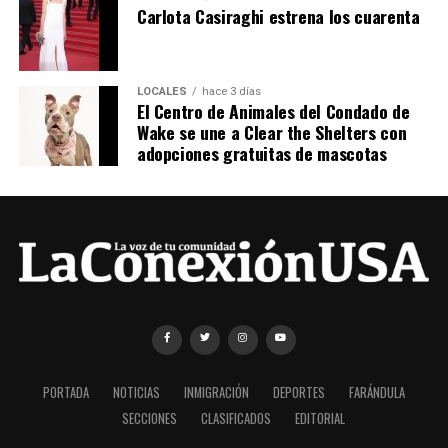
Carlota Casiraghi estrena los cuarenta
LOCALES
hace 3 días
El Centro de Animales del Condado de
Wake se une a Clear the Shelters con
adopciones gratuitas de mascotas
PORTADA
NOTICIAS
INMIGRACIÓN
DEPORTES
FARÁNDULA
SECCIONES
CLASIFICADOS
EDITORIAL