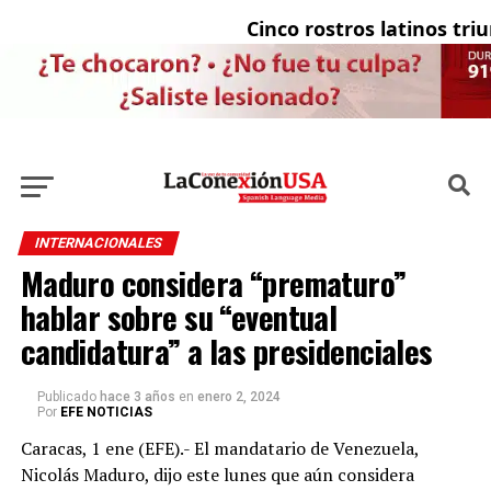
Cinco rostros latinos triun
INTERNACIONALES
Maduro considera “prematuro”
hablar sobre su “eventual
candidatura” a las presidenciales
Publicado
hace 3 años
en
enero 2, 2024
Por
EFE NOTICIAS
Caracas, 1 ene (EFE).- El mandatario de Venezuela,
Nicolás Maduro, dijo este lunes que aún considera