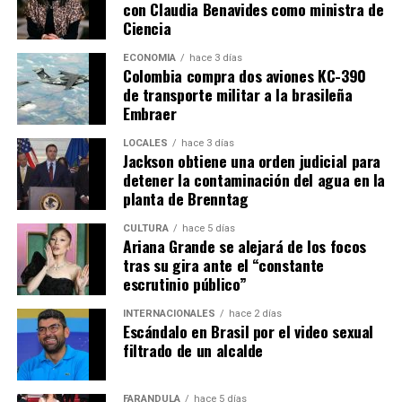
con Claudia Benavides como ministra de
Ciencia
ECONOMÍA
hace 3 días
Colombia compra dos aviones KC-390
de transporte militar a la brasileña
Embraer
LOCALES
hace 3 días
Jackson obtiene una orden judicial para
detener la contaminación del agua en la
planta de Brenntag
CULTURA
hace 5 días
Ariana Grande se alejará de los focos
tras su gira ante el “constante
escrutinio público”
INTERNACIONALES
hace 2 días
Escándalo en Brasil por el video sexual
filtrado de un alcalde
FARÁNDULA
hace 5 días