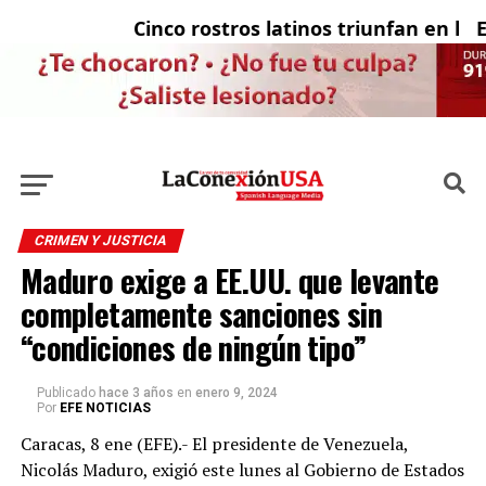
Cinco rostros latinos triunfan en la te
El 
CRIMEN Y JUSTICIA
Maduro exige a EE.UU. que levante
completamente sanciones sin
“condiciones de ningún tipo”
Publicado
hace 3 años
en
enero 9, 2024
Por
EFE NOTICIAS
Caracas, 8 ene (EFE).- El presidente de Venezuela,
Nicolás Maduro, exigió este lunes al Gobierno de Estados