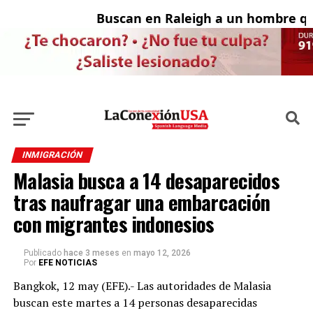
Buscan en Raleigh a un hombre que
A
INMIGRACIÓN
Malasia busca a 14 desaparecidos
tras naufragar una embarcación
con migrantes indonesios
Publicado
hace 3 meses
en
mayo 12, 2026
Por
EFE NOTICIAS
Bangkok, 12 may (EFE).- Las autoridades de Malasia
buscan este martes a 14 personas desaparecidas