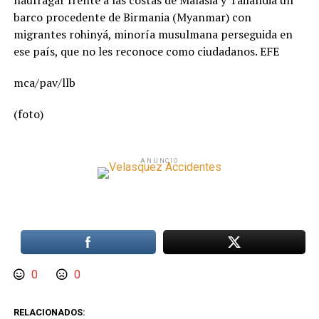
naufragar frente a las costas de Malasia y Tailandia un
barco procedente de Birmania (Myanmar) con
migrantes rohinyá, minoría musulmana perseguida en
ese país, que no les reconoce como ciudadanos. EFE
mca/pav/llb
(foto)
ANUNCIO
0
0
RELACIONADOS: