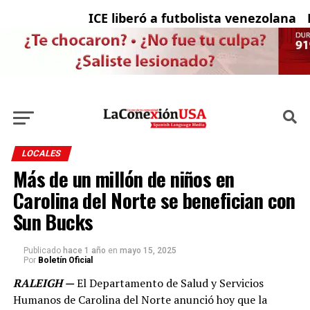
ICE liberó a futbolista venezolana con
La 
LOCALES
Más de un millón de niños en
Carolina del Norte se benefician con
Sun Bucks
Publicado
hace 1 año
en
mayo 15, 2025
Por
Boletín Oficial
RALEIGH —
El Departamento de Salud y Servicios
Humanos de Carolina del Norte anunció hoy que la