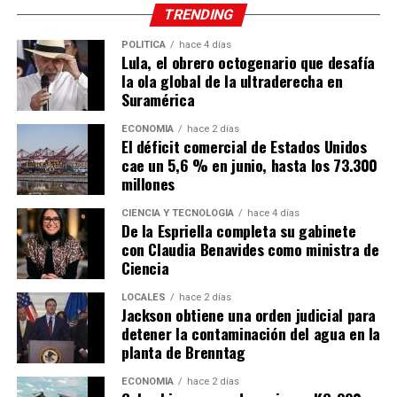
TRENDING
POLÍTICA
hace 4 días
Lula, el obrero octogenario que desafía
la ola global de la ultraderecha en
Suramérica
ECONOMÍA
hace 2 días
El déficit comercial de Estados Unidos
cae un 5,6 % en junio, hasta los 73.300
millones
CIENCIA Y TECNOLOGÍA
hace 4 días
De la Espriella completa su gabinete
con Claudia Benavides como ministra de
Ciencia
LOCALES
hace 2 días
Jackson obtiene una orden judicial para
detener la contaminación del agua en la
planta de Brenntag
ECONOMÍA
hace 2 días