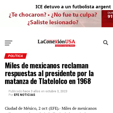
ICE detuvo a un futbolista argentino 
Ci
POLÍTICA
Miles de mexicanos reclaman
respuestas al presidente por la
matanza de Tlatelolco en 1968
Publicado
hace 3 años
en
octubre 3, 2023
Por
EFE NOTICIAS
Ciudad de México, 2 oct (EFE).- Miles de mexicanos