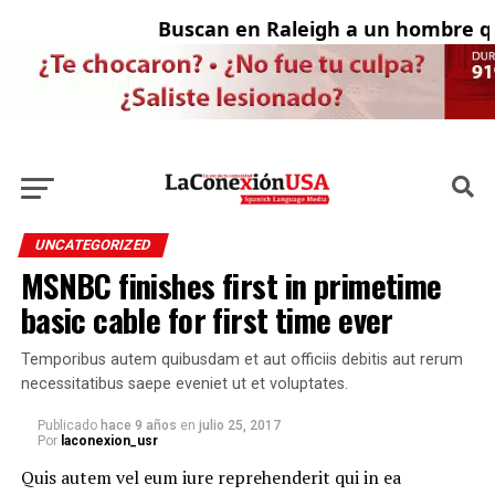
Buscan en Raleigh a un hombre qu
A
UNCATEGORIZED
MSNBC finishes first in primetime
basic cable for first time ever
Temporibus autem quibusdam et aut officiis debitis aut rerum
necessitatibus saepe eveniet ut et voluptates.
Publicado
hace 9 años
en
julio 25, 2017
Por
laconexion_usr
Quis autem vel eum iure reprehenderit qui in ea