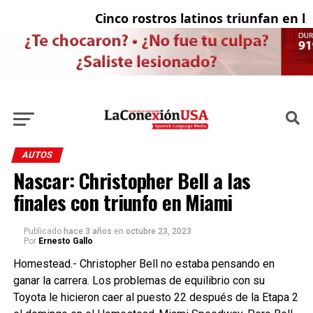
Cinco rostros latinos triunfan en la t
El
AUTOS
Nascar: Christopher Bell a las
finales con triunfo en Miami
Publicado
hace 3 años
en
octubre 23, 2023
Por
Ernesto Gallo
Homestead.- Christopher Bell no estaba pensando en
ganar la carrera. Los problemas de equilibrio con su
Toyota le hicieron caer al puesto 22 después de la Etapa 2