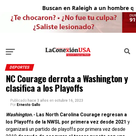
Buscan en Raleigh a un hombre que
A
DEPORTES
NC Courage derrota a Washington y
clasifica a los Playoffs
Publicado
hace 3 años
en
octubre 16, 2023
Por
Ernesto Gallo
Washington.-
Las North Carolina Courage regresan a
los Playoffs de la NWSL por primera vez desde 2021
y
organizará un partido de playoffs por primera vez desde