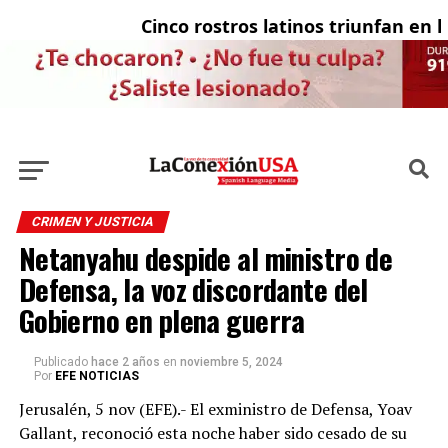
Cinco rostros latinos triunfan en la 
E
CRIMEN Y JUSTICIA
Netanyahu despide al ministro de
Defensa, la voz discordante del
Gobierno en plena guerra
Publicado
hace 2 años
en
noviembre 5, 2024
Por
EFE NOTICIAS
Jerusalén, 5 nov (EFE).- El exministro de Defensa, Yoav
Gallant, reconoció esta noche haber sido cesado de su