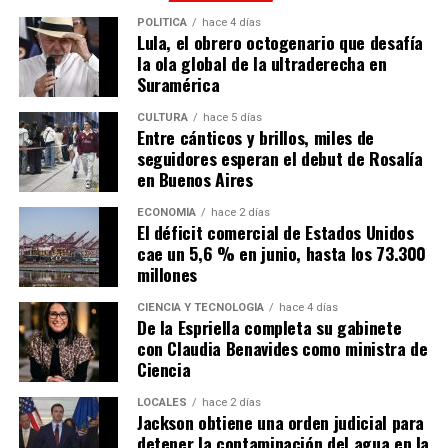
POLÍTICA
hace 4 días
Lula, el obrero octogenario que desafía
la ola global de la ultraderecha en
Suramérica
CULTURA
hace 5 días
Entre cánticos y brillos, miles de
seguidores esperan el debut de Rosalía
en Buenos Aires
ECONOMÍA
hace 2 días
El déficit comercial de Estados Unidos
cae un 5,6 % en junio, hasta los 73.300
millones
CIENCIA Y TECNOLOGÍA
hace 4 días
De la Espriella completa su gabinete
con Claudia Benavides como ministra de
Ciencia
LOCALES
hace 2 días
Jackson obtiene una orden judicial para
detener la contaminación del agua en la