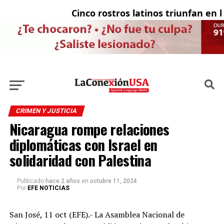
Cinco rostros latinos triunfan en la t
El
CRIMEN Y JUSTICIA
Nicaragua rompe relaciones
diplomáticas con Israel en
solidaridad con Palestina
Publicado
hace 2 años
en
octubre 11, 2024
Por
EFE NOTICIAS
San José, 11 oct (EFE).- La Asamblea Nacional de