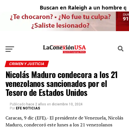
Buscan en Raleigh a un hombre que
Ad
CRIMEN Y JUSTICIA
Nicolás Maduro condecora a los 21
venezolanos sancionados por el
Tesoro de Estados Unidos
Publicado
hace 2 años
en
diciembre 10, 2024
Por
EFE NOTICIAS
Caracas, 9 dic (EFE).- El presidente de Venezuela, Nicolás
Maduro, condecoró este lunes a los 21 venezolanos