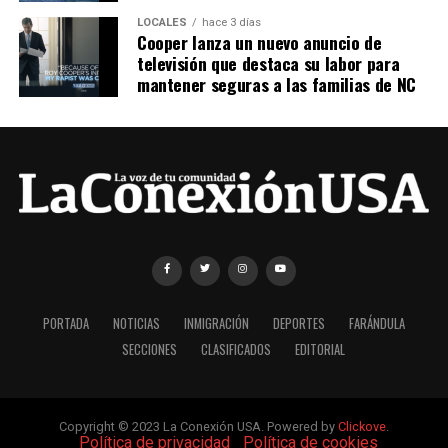
LOCALES
hace 3 días
Cooper lanza un nuevo anuncio de
televisión que destaca su labor para
mantener seguras a las familias de NC
PORTADA
NOTICIAS
INMIGRACIÓN
DEPORTES
FARÁNDULA
SECCIONES
CLASIFICADOS
EDITORIAL
Copyright © 2023 La Conexión USA. Powered by
Clickove
.
|
Política de privacidad
|
Política de cookies