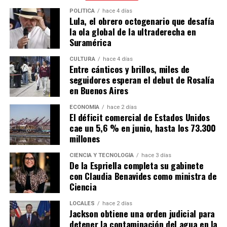
POLÍTICA
hace 4 días
Lula, el obrero octogenario que desafía
la ola global de la ultraderecha en
Suramérica
CULTURA
hace 4 días
Entre cánticos y brillos, miles de
seguidores esperan el debut de Rosalía
en Buenos Aires
ECONOMÍA
hace 2 días
El déficit comercial de Estados Unidos
cae un 5,6 % en junio, hasta los 73.300
millones
CIENCIA Y TECNOLOGÍA
hace 3 días
De la Espriella completa su gabinete
con Claudia Benavides como ministra de
Ciencia
LOCALES
hace 2 días
Jackson obtiene una orden judicial para
detener la contaminación del agua en la