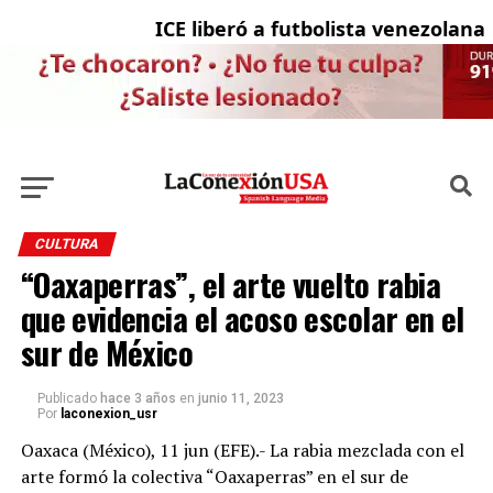
ICE liberó a futbolista venezolana co
L
CULTURA
“Oaxaperras”, el arte vuelto rabia
que evidencia el acoso escolar en el
sur de México
Publicado
hace 3 años
en
junio 11, 2023
Por
laconexion_usr
Oaxaca (México), 11 jun (EFE).- La rabia mezclada con el
arte formó la colectiva “Oaxaperras” en el sur de