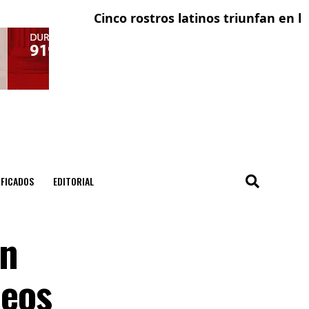
Cinco rostros latinos triunfan en la telev
El con
IFICADOS
EDITORIAL
on
ueos