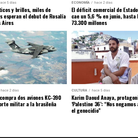
ace 5 días
ECONOMÍA
hace 2 días
icos y brillos, miles de
El déficit comercial de Estad
s esperan el debut de Rosalía
cae un 5,6 % en junio, hasta 
 Aires
73.300 millones
hace 2 días
CULTURA
hace 5 días
compra dos aviones KC-390
Karim Daoud Anaya, protagon
rte militar a la brasileña
‘Palestine 36’: “Nos negamos 
el genocidio”