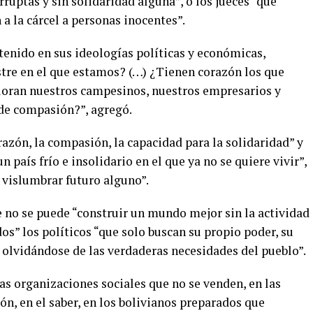
ruptas y sin solidaridad alguna”, o los jueces “que
 a la cárcel a personas inocentes”.
enido en sus ideologías políticas y económicas,
stre en el que estamos? (…) ¿Tienen corazón los que
loran nuestros campesinos, nuestros empresarios y
 de compasión?”, agregó.
razón, la compasión, la capacidad para la solidaridad” y
 país frío e insolidario en el que ya no se quiere vivir”,
n vislumbrar futuro alguno”.
e no se puede “construir un mundo mejor sin la actividad
os” los políticos “que solo buscan su propio poder, su
 olvidándose de las verdaderas necesidades del pueblo”.
as organizaciones sociales que no se venden, en las
zón, en el saber, en los bolivianos preparados que